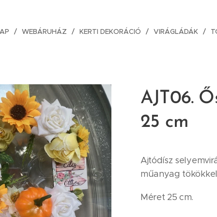
AP
WEBÁRUHÁZ
KERTI DEKORÁCIÓ
VIRÁGLÁDÁK
T
AJT06. Ős
25 cm
Ajtódísz selyemvir
műanyag tökökkel 
Méret 25 cm.