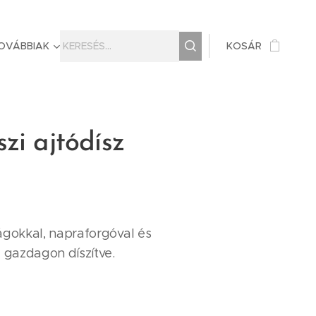
OVÁBBIAK
KOSÁR
zi ajtódísz
ágokkal, napraforgóval és
gazdagon díszítve.