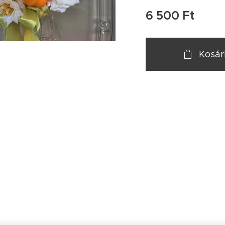
6 500
Ft
Kosá