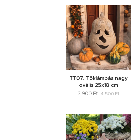
TT07. Töklámpás nagy
ovális 25x18 cm
3 900
Ft
4 500
Ft