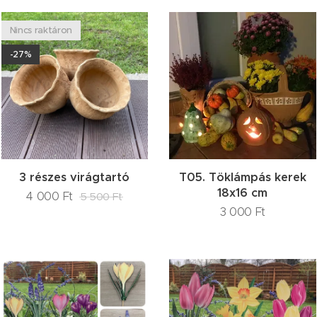
Nincs raktáron
-27%
3 részes virágtartó
T05. Töklámpás kerek
18x16 cm
4 000
Ft
5 500
Ft
3 000
Ft