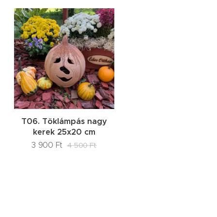
T06. Töklámpás nagy
kerek 25x20 cm
3 900
Ft
4 500
Ft