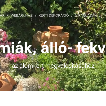
AP
WEBÁRUHÁZ
KERTI DEKORÁCIÓ
VIRÁGLÁDÁK
T
miák, álló- fe
az álomkert megvalósításához