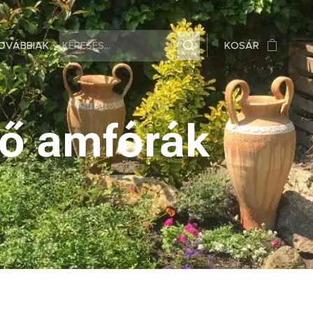
OVÁBBIAK
KOSÁR
kvő amfórák