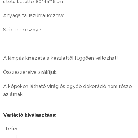
ültető betéttel 80*45*16 cm.
Anyaga fa, lazúrral kezelve.
Szín: cseresznye
A lámpás kinézete a készlettől függően változhat!
Összeszerelve szállítjuk.
A képeken látható virág és egyéb dekoráció nem része
az árnak.
Variáció kiválasztása:
felíra
t