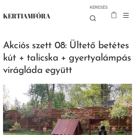
KERESÉS
KERTIAMFÓRA
Akciós szett 08: Ültető betétes
kút + talicska + gyertyalámpás
virágláda együtt