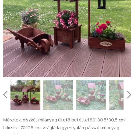
Méretek: díszkút műanyag ültető betéttel 80*30,5*30,5 cm;
talicska: 70*25 cm; virágláda gyertyalámpással, műanyag