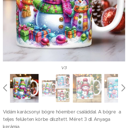
V3
V2
V1
Vidám karácsonyi bögre hóember családdal. A bögre a
teljes felületen körbe díszített. Méret 3 dl. Anyaga
kerámia.