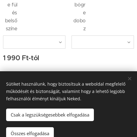
e fül
bögr
és
e
belső
dobo
színe
z
1 990
Ft
-tól
Sütiket használunk, hogy biztosítsuk a weboldal megfelelő
Kapcsolat: Ocskay-Tulkán Ágnes, Ocskay Lehel, e-
működését és biztonságát, valamint hogy a lehető legjobb
mail:info@kertiamfora.hu, tel.: +3620-420-9597; H-P 9-17 óra
között hívható
felhasználói élményt kínáljuk Neked.
Az oldalt a
Webnode
működteti
Sütik
Csak a legszükségesebbek elfogadása
Kosárba
Összes elfogadása