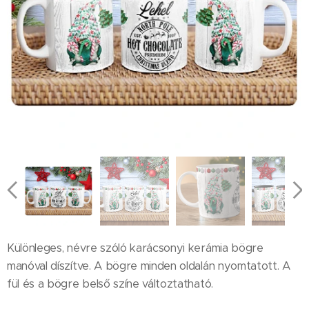
Sötétzöld fül és bögre belső
Fekete fül és bögre belső
Fehér fül és bögre belső
Piros fül és bögre belső
Különleges, névre szóló karácsonyi kerámia bögre
manóval díszítve. A bögre minden oldalán nyomtatott. A
fül és a bögre belső színe változtatható.