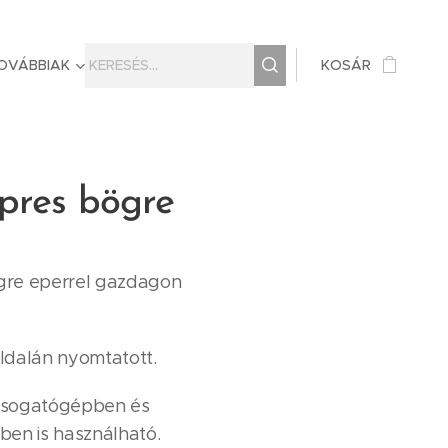
OVÁBBIAK
KOSÁR
pres bögre
gre eperrel gazdagon
ldalán nyomtatott.
 Mosogatógépben és
ben is használható.