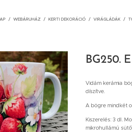
AP
WEBÁRUHÁZ
KERTI DEKORÁCIÓ
VIRÁGLÁDÁK
T
BG250. E
Vidám kerámia bö
díszítve.
A bögre mindkét o
Kiszerelés: 3 dl.
mikrohullámú sütő