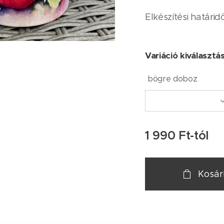
Elkészítési határi
Variáció kiválasztá
bögre doboz
1 990
Ft
-tól
Kosá