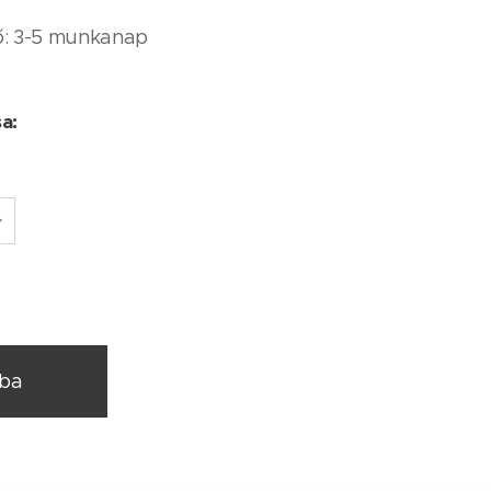
dő: 3-5 munkanap
sa:
rba