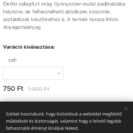
Élethű csillagfürt virág. Gyönyörűen mutat padlóvázába
helyezve, de felhasználható ajtódíszek, koszorúk,
asztaldíszek készítéséhez is. A termék hossza 84cm.
Anyaga:műanyag
Variáció kiválasztása:
szín
750
Ft
1 000
Ft
Sütiket használunk, hogy biztosítsuk a weboldal megfelelő
Kapcsolat: Ocskay-Tulkán Ágnes, Ocskay Lehel, e-
működését és biztonságát, valamint hogy a lehető legjobb
mail:info@kertiamfora.hu, tel.: +3620-420-9597; H-P 9-17 óra
között hívható
felhasználói élményt kínáljuk Neked.