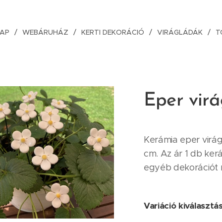
AP
WEBÁRUHÁZ
KERTI DEKORÁCIÓ
VIRÁGLÁDÁK
T
Eper vir
Kerámia eper virág.
cm. Az ár 1 db ker
egyéb dekorációt 
Variáció kiválasztá