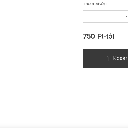
mennyiség
750
Ft
-tól
Kosá