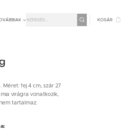
OVÁBBIAK
KOSÁR
ág
 Méret: fej 4 cm, szár 27
ámia virágra vonatkozik,
nem tartalmaz.
sa: