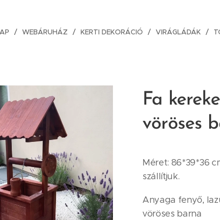
AP
WEBÁRUHÁZ
KERTI DEKORÁCIÓ
VIRÁGLÁDÁK
T
Fa kereke
vöröses 
Méret: 86*39*36 c
szállítjuk.
Anyaga fenyő, lazú
vöröses barna