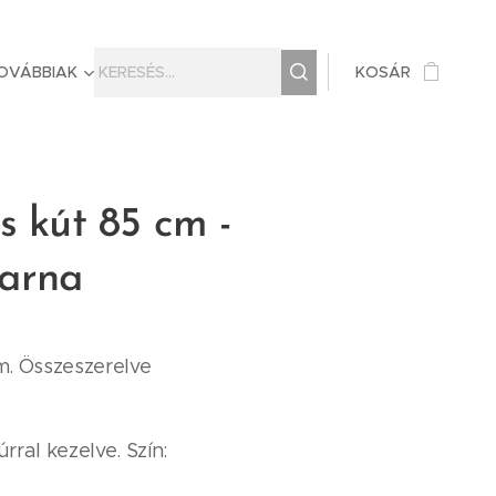
OVÁBBIAK
KOSÁR
s kút 85 cm -
barna
m. Összeszerelve
rral kezelve. Szín: