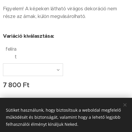
Figyelem! A képeken látható virágos dekoráció nem
része az árnak, külön megvásárolható.
Variáció kiválasztása:
felíra
t
7 800
Ft
Sütiket használunk, hogy biztosítsuk a weboldal megfelelő
Kapcsolat: Ocskay-Tulkán Ágnes, Ocskay Lehel, e-
működését és biztonságát, valamint hogy a lehető legjobb
mail:info@kertiamfora.hu, tel.: +3620-420-9597; H-P 9-17 óra
között hívható
felhasználói élményt kínáljuk Neked.