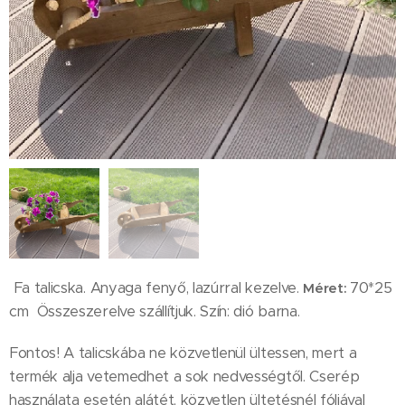
Fa talicska. Anyaga fenyő, lazúrral kezelve.
70*25
Méret:
cm Összeszerelve szállítjuk. Szín: dió barna.
Fontos! A talicskába ne közvetlenül ültessen, mert a
termék alja vetemedhet a sok nedvességtől. Cserép
használata esetén alátét, közvetlen ültetésnél fóliával