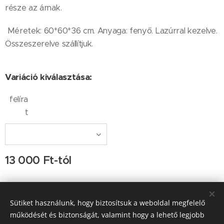
része az árnak.
Méretek: 60*60*36 cm. Anyaga: fenyő. Lazúrral kezelve.
Összeszerelve szállítjuk.
Variáció kiválasztása:
felíra
t
13 000
Ft
-tól
Sütiket használunk, hogy biztosítsuk a weboldal megfelelő
Kapcsolat: Ocskay-Tulkán Ágnes, Ocskay Lehel, e-
működését és biztonságát, valamint hogy a lehető legjobb
mail:info@kertiamfora.hu, tel.: +3620-420-9597; H-P 9-17 óra