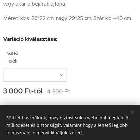
vagy akár a bejárati ajtónál.
Méret: kicsi 26*22 cm; nagy 29*25 cm. Szár kb +40 cm.
Variáció kiválasztása:
variá
ciók
3 000
Ft
-tól
4 300
Ft
Sütiket használunk, hogy biztosítsuk a weboldal megfelelő
Kapcsolat: Ocskay-Tulkán Ágnes, Ocskay Lehel, e-
működését és biztonságát, valamint hogy a lehető legjobb
mail:info@kertiamfora.hu, tel.: +3620-420-9597; H-P 9-17 óra
között hívható
felhasználói élményt kínáljuk Neked.