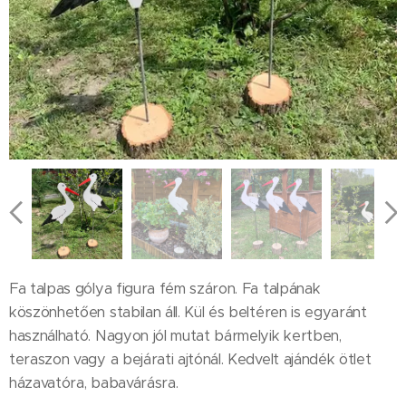
Fa talpas gólya figura fém száron. Fa talpának
köszönhetően stabilan áll. Kül és beltéren is egyaránt
használható. Nagyon jól mutat bármelyik kertben,
teraszon vagy a bejárati ajtónál. Kedvelt ajándék ötlet
házavatóra, babavárásra.