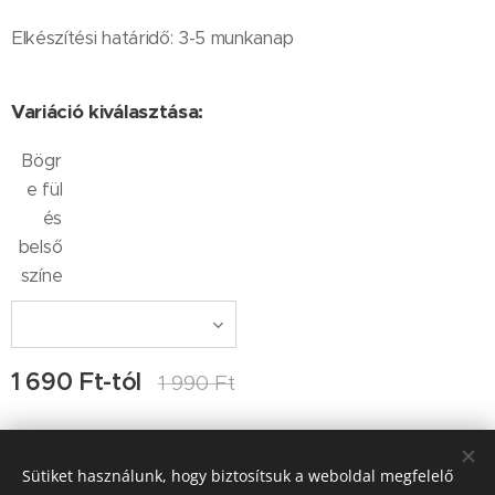
Elkészítési határidő: 3-5 munkanap
Variáció kiválasztása:
Bögr
e fül
és
belső
színe
1 690
Ft
-tól
1 990
Ft
Sütiket használunk, hogy biztosítsuk a weboldal megfelelő
Kapcsolat: Ocskay-Tulkán Ágnes, Ocskay Lehel, e-