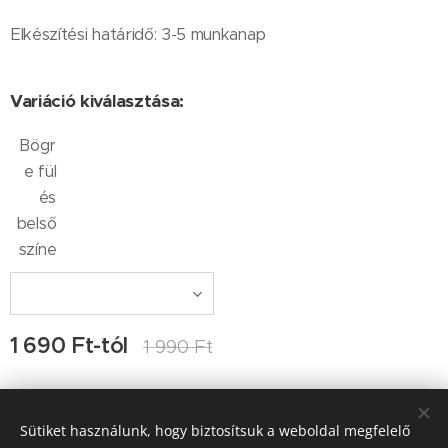
Elkészítési határidő: 3-5 munkanap
Variáció kiválasztása:
Bögr
e fül
és
belső
színe
1 690
Ft
-tól
1 990
Ft
Sütiket használunk, hogy biztosítsuk a weboldal megfelelő
Kapcsolat: Ocskay-Tulkán Ágnes, Ocskay Lehel, e-