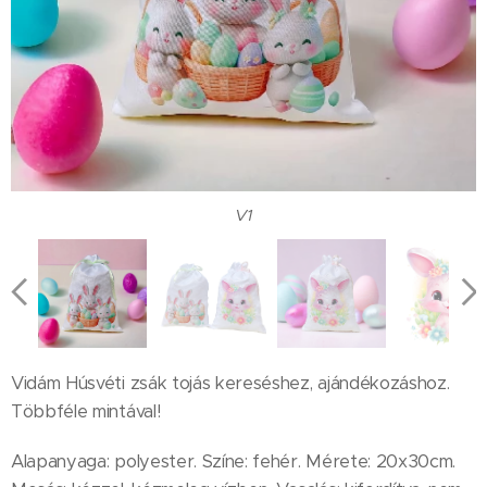
V2
V2
V3
V4
V5
V6
V7
V1
V1
V2
V1
Vidám Húsvéti zsák tojás kereséshez, ajándékozáshoz.
Többféle mintával!
Alapanyaga: polyester. Színe: fehér. Mérete: 20x30cm.