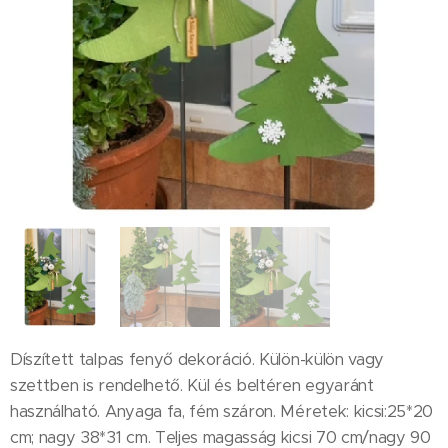
Díszített talpas fenyő dekoráció. Külön-külön vagy
szettben is rendelhető. Kül és beltéren egyaránt
használható. Anyaga fa, fém száron. Méretek: kicsi:25*20
cm; nagy 38*31 cm. Teljes magasság kicsi 70 cm/nagy 90