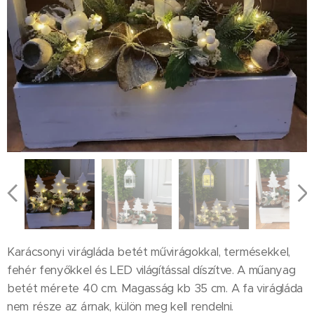
Karácsonyi virágláda betét művirágokkal, termésekkel,
fehér fenyőkkel és LED világítással díszítve. A műanyag
betét mérete 40 cm. Magasság kb 35 cm. A fa virágláda
nem része az árnak, külön meg kell rendelni.