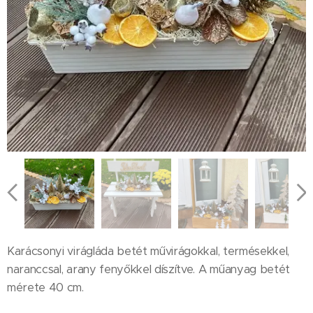
Karácsonyi virágláda betét művirágokkal, termésekkel,
naranccsal, arany fenyőkkel díszítve. A műanyag betét
mérete 40 cm.