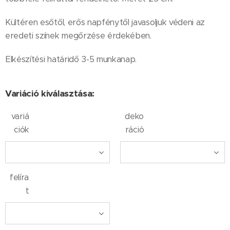
Kültéren esőtől, erős napfénytől javasoljuk védeni az
eredeti színek megőrzése érdekében.
Elkészítési határidő 3-5 munkanap.
Variáció kiválasztása:
variá
deko
ciók
ráció
felíra
t