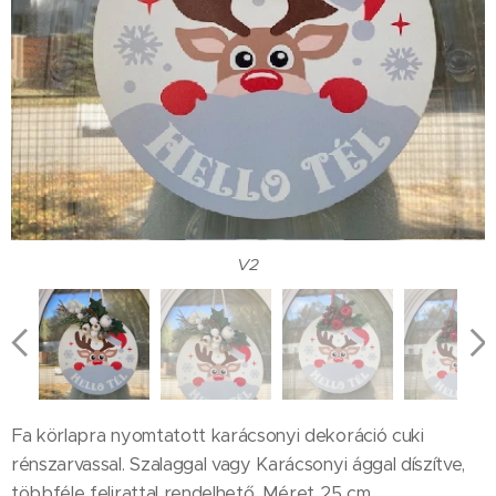
V2
V2
V3
V2
V1
V1
V2
V2
V2
V3
V2
V1
V1
Fa körlapra nyomtatott karácsonyi dekoráció cuki
rénszarvassal. Szalaggal vagy Karácsonyi ággal díszítve,
többféle felirattal rendelhető. Méret 25 cm.