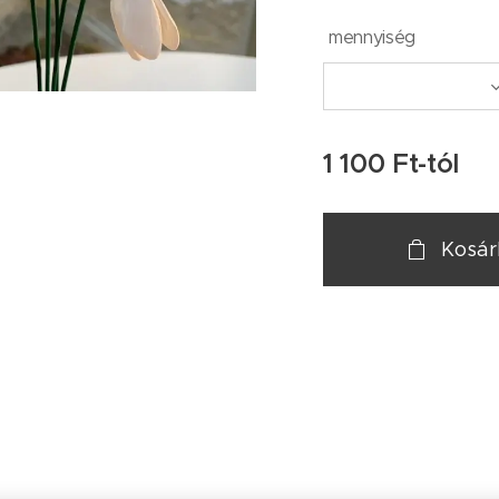
mennyiség
1 100
Ft
-tól
Kosá