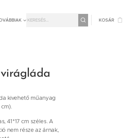
OVÁBBIAK
KOSÁR
irágláda
áda kivehető műanyag
 cm).
, 41*17 cm széles. A
ió nem része az árnak,