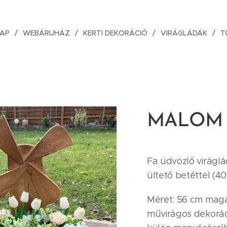
AP
WEBÁRUHÁZ
KERTI DEKORÁCIÓ
VIRÁGLÁDÁK
T
MALOM v
Fa üdvözlő virágl
ültető betéttel (40
Méret: 56 cm magas
művirágos dekorác