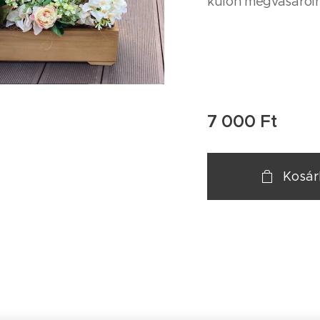
külön megvásárolh
7 000
Ft
Kosá