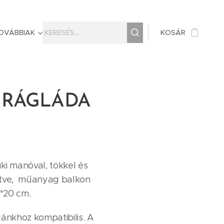
OVÁBBIAK
KOSÁR
VIRÁGLÁDA
ki manóval, tökkel és
ítve, műanyag balkon
*20 cm.
dánkhoz kompatibilis. A