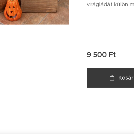
virágládát külön m
ós virágláda betét
9 500
Ft
Kosá