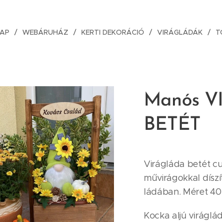
AP
WEBÁRUHÁZ
KERTI DEKORÁCIÓ
VIRÁGLÁDÁK
T
Manós 
BETÉT
Virágláda betét cu
művirágokkal dísz
ládában. Méret 40
Kocka aljú viráglá