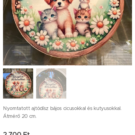
Nyomtatott ajtódísz bájos cicusokkal és kutyusokkal.
Átmérő 20 cm.
2 700
Ft