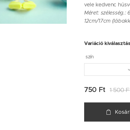
vele kedvenc húsv
Méret: szélesség.:
12cm/17cm (lábakk
Variáció kiválasztá
szín
750
Ft
1 500
F
Kosá