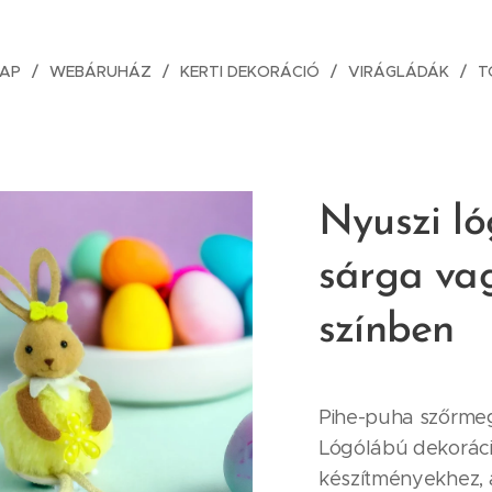
AP
WEBÁRUHÁZ
KERTI DEKORÁCIÓ
VIRÁGLÁDÁK
T
Nyuszi ló
sárga va
színben
Pihe-puha szőrmeg
Lógólábú dekoráció
készítményekhez, 