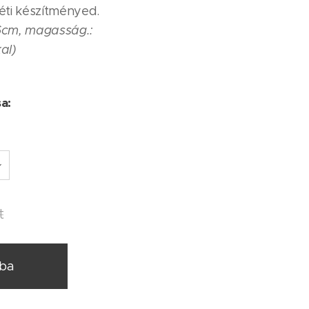
éti készítményed.
 6cm, magasság.:
al)
sa:
t
rba