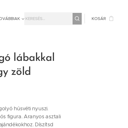
OVÁBBIAK
KOSÁR
gó lábakkal
gy zöld
olyó húsvéti nyuszi.
s figura. Aranyos asztali
ajándékokhoz. Díszítsd