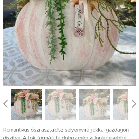
Romantikus őszi asztaldísz selyemvirágokkal gazdagon
díszítve. A tök formájú fa doboz még különlegesebbé