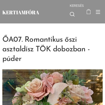
KERESÉS
KERTIAMFÓRA
ŐA07. Romantikus őszi
asztaldísz TÖK dobozban -
púder