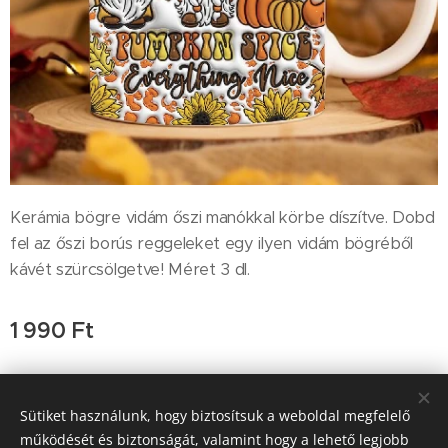
Kerámia bögre vidám őszi manókkal körbe díszítve. Dobd
fel az őszi borús reggeleket egy ilyen vidám bögréből
kávét szürcsölgetve! Méret 3 dl.
1 990
Ft
Sütiket használunk, hogy biztosítsuk a weboldal megfelelő
Kapcsolat: Ocskay-Tulkán Ágnes, Ocskay Lehel, e-
működését és biztonságát, valamint hogy a lehető legjobb
mail:info@kertiamfora.hu, tel.: +3620-420-9597; H-P 9-17 óra