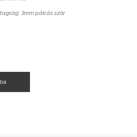
tagság: 3mm pálcás szár
rba