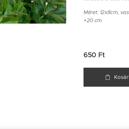
Méret: 12
x8cm, vas
+20 cm.
650
Ft
Kosá