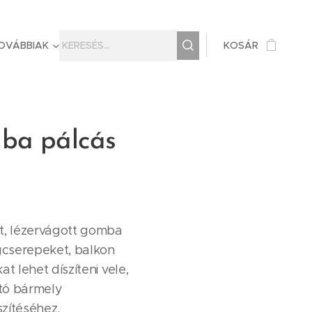
OVÁBBIAK
KOSÁR
ba pálcás
lt, lézervágott gomba
ágcserepeket, balkon
at lehet díszíteni vele,
tó bármely
szítéséhez.