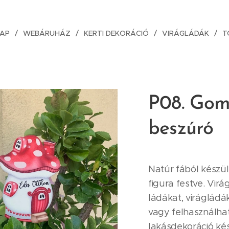
AP
WEBÁRUHÁZ
KERTI DEKORÁCIÓ
VIRÁGLÁDÁK
T
P08. Gom
beszúró
Natúr fából készü
figura festve. Vir
ládákat, virágládák
vagy felhasználha
lakásdekoráció ké