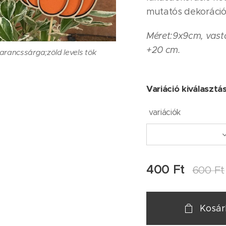
mutatós dekoráció
Méret:
9x9cm, vast
+20 cm.
narancssárga;zöld levels tök
Variáció kiválasztá
arna; leveles tök zöld alappal
variációk
400
Ft
600
Ft
Kosá