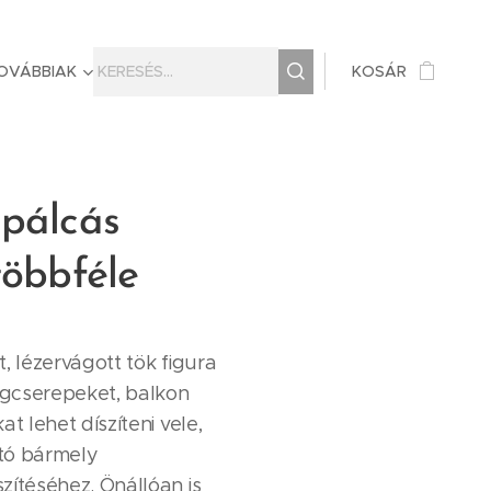
OVÁBBIAK
KOSÁR
 pálcás
többféle
, lézervágott tök figura
ágcserepeket, balkon
at lehet díszíteni vele,
tó bármely
zítéséhez. Önállóan is