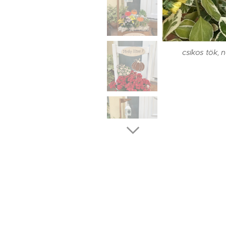
csíkos tök, 
csíkos tök, b