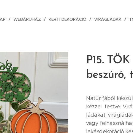
AP
WEBÁRUHÁZ
KERTI DEKORÁCIÓ
VIRÁGLÁDÁK
T
P15. TÖK
beszúró, 
Natúr fából készült
kézzel festve. Vir
ládákat, virágládák
vagy felhasználha
lakásdekoráció kés