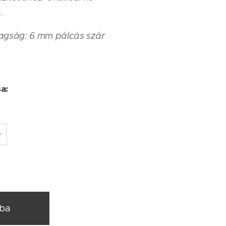
.
agság: 6 mm pálcás szár
sa:
rba