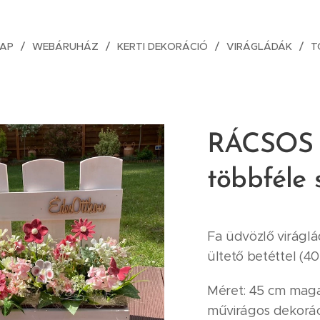
AP
WEBÁRUHÁZ
KERTI DEKORÁCIÓ
VIRÁGLÁDÁK
T
RÁCSOS v
többféle 
Fa üdvözlő virágl
ültető betéttel (4
Méret: 45 cm magas
művirágos dekorác