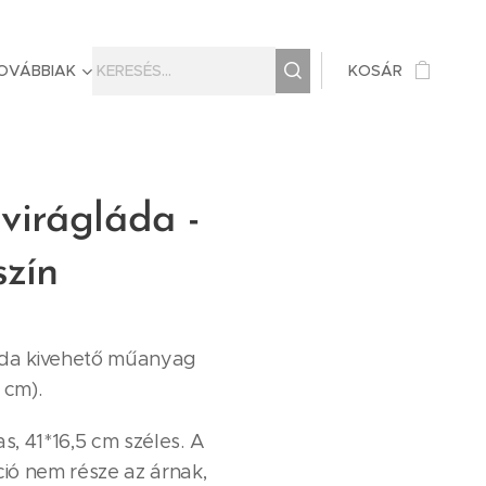
OVÁBBIAK
KOSÁR
irágláda -
szín
áda kivehető műanyag
0 cm).
, 41*16,5 cm széles. A
ió nem része az árnak,