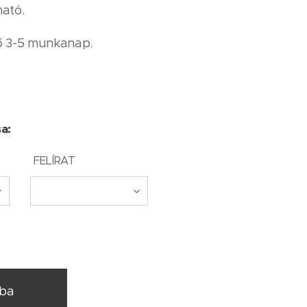
ató.
dő 3-5 munkanap.
sa:
FELÍRAT
rba