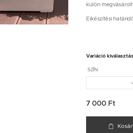
külön megvásárolh
Elkészítési határi
Variáció kiválasztá
SZÍN:
7 000
Ft
Kosá