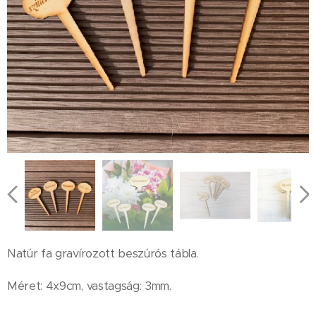
Natúr fa gravírozott beszúrós tábla.
Méret: 4x9cm, vastagság: 3mm.