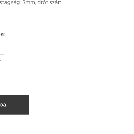
stagság: 3mm, drót szár:
sa:
rba