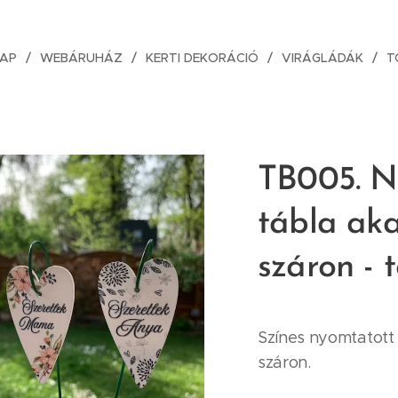
AP
WEBÁRUHÁZ
KERTI DEKORÁCIÓ
VIRÁGLÁDÁK
T
TB005. N
tábla aka
száron - 
Színes nyomtatott 
száron.