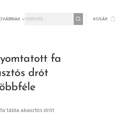
OVÁBBIAK
KOSÁR
yomtatott fa
sztós drót
többféle
fa tábla akasztós drót