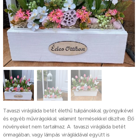
Tavaszi virágláda betét élethű tulipánokkal, gyöngyikével
és egyéb művirágokkal, valamint termésekkel díszítve. Élő
növényeket nem tartalmaz. A tavaszi virágláda betét
önmagában, vagy lámpás virágládával együtt is