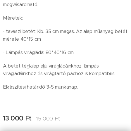
megvásárolható.
Méretek:
- tavaszi betét: Kb. 35 cm magas. Az alap műanyag betét
mérete 40*15 cm.
- Lámpás virágláda: 80*40*16 cm
A betét téglalap aljú virágládáinkhoz, lámpás
virágládáinkhoz és virágtartó padhoz is kompatibilis.
Elkészítési határidő 3-5 munkanap.
13 000
Ft
15 000
Ft