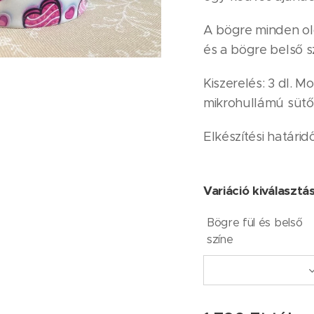
A bögre minden ol
és a bögre belső s
Kiszerelés: 3 dl.
mikrohullámú sütő
Elkészítési határi
Variáció kiválasztá
Bögre fül és belső
színe