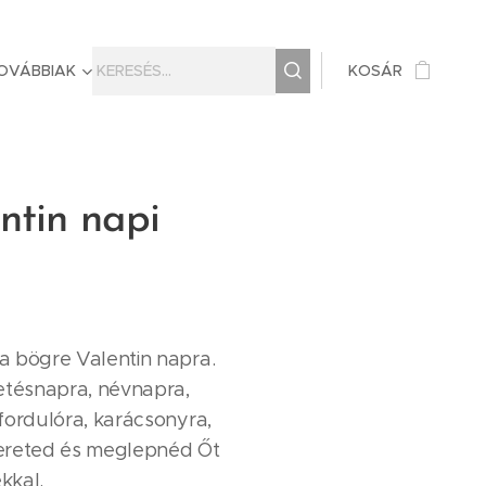
OVÁBBIAK
KOSÁR
ntin napi
a bögre Valentin napra.
etésnapra, névnapra,
fordulóra, karácsonyra,
ereted és meglepnéd Őt
kkal.