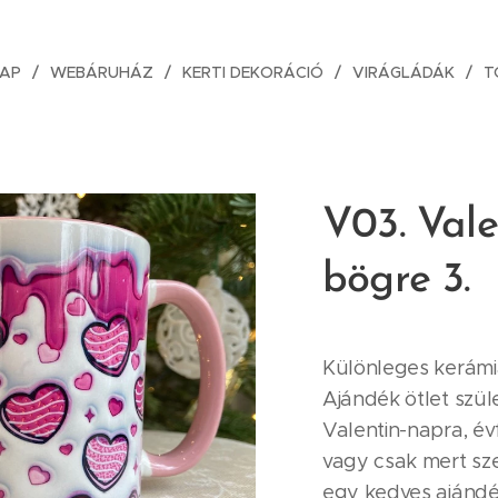
AP
WEBÁRUHÁZ
KERTI DEKORÁCIÓ
VIRÁGLÁDÁK
T
V03. Vale
bögre 3.
Különleges kerámi
Ajándék ötlet szül
Valentin-napra, év
vagy csak mert sz
egy kedves ajándé