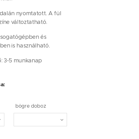
dalán nyomtatott. A fül
zíne változtatható.
 Mosogatógépben és
ben is használható.
dő: 3-5 munkanap
sa:
bögre doboz