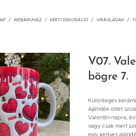
AP
WEBÁRUHÁZ
KERTI DEKORÁCIÓ
VIRÁGLÁDÁK
T
V07. Vale
bögre 7.
Különleges kerámi
Ajándék ötlet szül
Valentin-napra, év
vagy csak mert sz
egy kedves ajándé