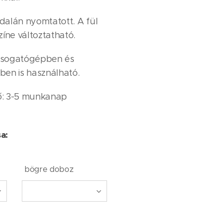
dalán nyomtatott. A fül
zíne változtatható.
 Mosogatógépben és
ben is használható.
dő: 3-5 munkanap
sa:
bögre doboz