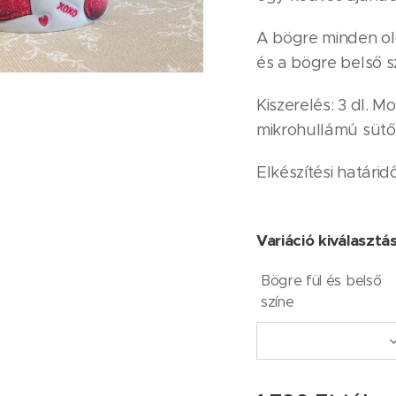
A bögre minden ol
és a bögre belső s
Kiszerelés: 3 dl.
mikrohullámú sütő
Elkészítési határi
Variáció kiválasztá
Bögre fül és belső
színe