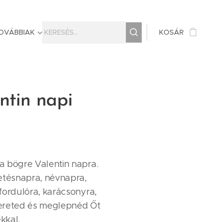
OVÁBBIAK
KOSÁR
ntin napi
a bögre Valentin napra.
etésnapra, névnapra,
fordulóra, karácsonyra,
ereted és meglepnéd Őt
kkal.