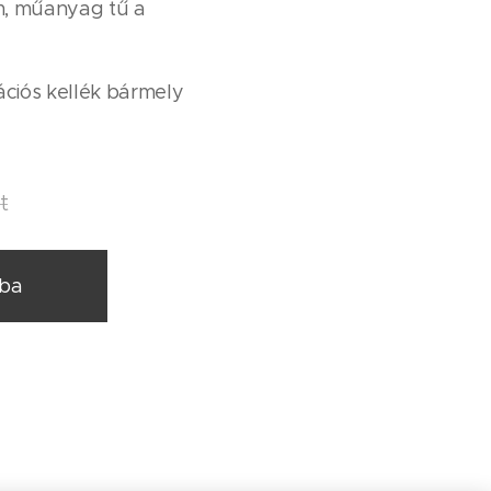
m, műanyag tű a
ciós kellék bármely
t
rba