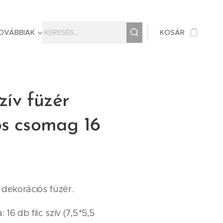
OVÁBBIAK
KOSÁR
szív füzér
ós csomag 16
lc dekorációs füzér.
16 db filc szív (7,5*5,5