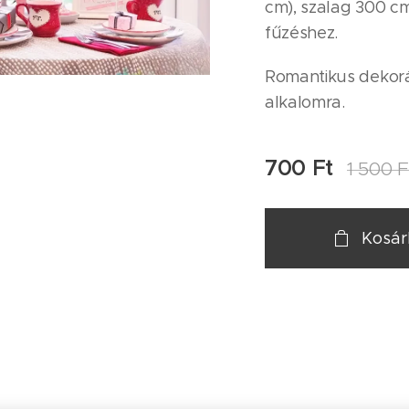
cm), szalag 300 c
fűzéshez.
Romantikus dekorá
alkalomra.
700
Ft
1 500
F
Kosá