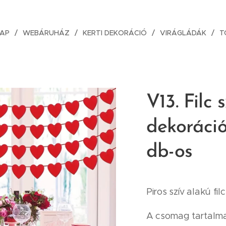
AP
WEBÁRUHÁZ
KERTI DEKORÁCIÓ
VIRÁGLÁDÁK
T
V13. Filc 
dekoráci
db-os
Piros szív alakú fi
A csomag tartalma: 