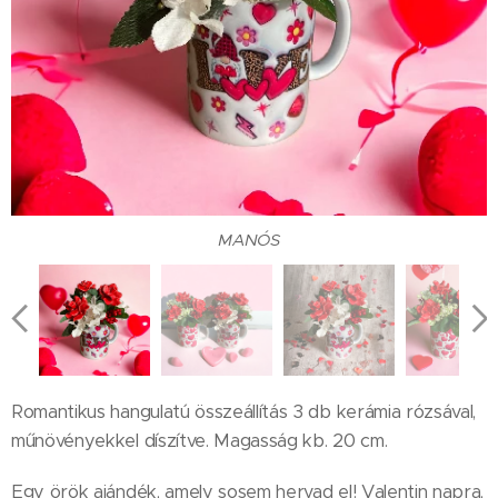
SZIVECSKÉS
SZIVECSKÉS
MANÓS
MANÓS
MANÓS
Romantikus hangulatú összeállítás 3 db kerámia rózsával,
műnövényekkel díszítve. Magasság kb. 20 cm.
Egy örök ajándék, amely sosem hervad el! Valentin napra,