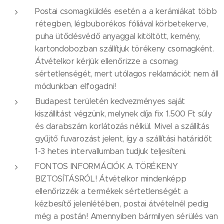
Postai csomagküldés esetén a a kerámiákat több
rétegben, légbuborékos fóliával körbetekerve,
puha ütődésvédő anyaggal kitöltött, kemény,
kartondobozban szállítjuk törékeny csomagként.
Átvételkor kérjük ellenőrizze a csomag
sértetlenségét, mert utólagos reklamációt nem áll
módunkban elfogadni!
Budapest területén kedvezményes saját
kiszállítást végzünk, melynek díja fix 1.500 Ft súly
és darabszám korlátozás nélkül. Mivel a szállítás
gyűjtő fuvarozást jelent, így a szállítási határidőt
1-3 hetes intervallumban tudjuk teljesíteni.
FONTOS INFORMÁCIÓK A TÖRÉKENY
BIZTOSÍTÁSRÓL! Átvételkor mindenképp
ellenőrizzék a termékek sértetlenségét a
kézbesítő jelenlétében, postai átvételnél pedig
még a postán! Amennyiben bármilyen sérülés van