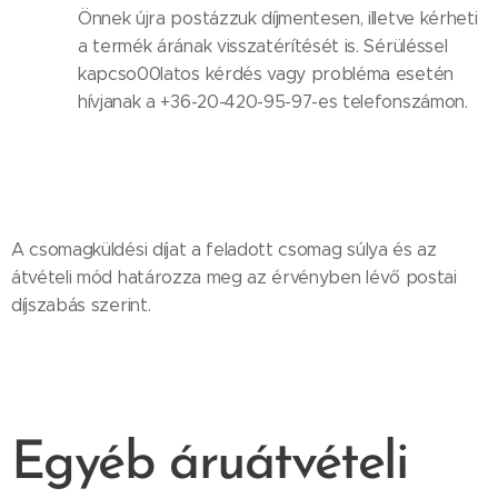
Önnek újra postázzuk díjmentesen, illetve kérheti
a termék árának visszatérítését is. Sérüléssel
kapcso00latos kérdés vagy probléma esetén
hívjanak a +36-20-420-95-97-es telefonszámon.
A csomagküldési díjat a feladott csomag súlya és az
átvételi mód határozza meg az érvényben lévő postai
díjszabás szerint.
Egyéb áruátvételi