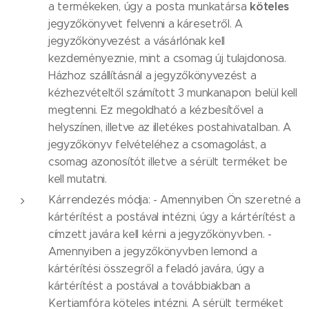
köteles
a termékeken, úgy a posta munkatársa
jegyzőkönyvet felvenni a káresetről. A
jegyzőkönyvezést a vásárlónak kell
kezdeményeznie, mint a csomag új tulajdonosa.
Házhoz szállításnál a jegyzőkönyvezést a
kézhezvételtől számított 3 munkanapon belül kell
megtenni. Ez megoldható a kézbesítővel a
helyszínen, illetve az illetékes postahivatalban. A
jegyzőkönyv felvételéhez a csomagolást, a
csomag azonosítót illetve a sérült terméket be
kell mutatni.
Kárrendezés módja: - Amennyiben Ön szeretné a
kártérítést a postával intézni, úgy a kártérítést a
címzett javára kell kérni a jegyzőkönyvben. -
Amennyiben a jegyzőkönyvben lemond a
kártérítési összegről a feladó javára, úgy a
kártérítést a postával a továbbiakban a
Kertiamfóra köteles intézni. A sérült terméket