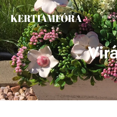
KERTIAMFÓRA
KEZDŐL
Vir