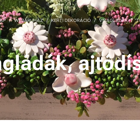
AP
WEBÁRUHÁZ
KERTI DEKORÁCIÓ
VIRÁGLÁDÁK
T
ágládák, ajtódí