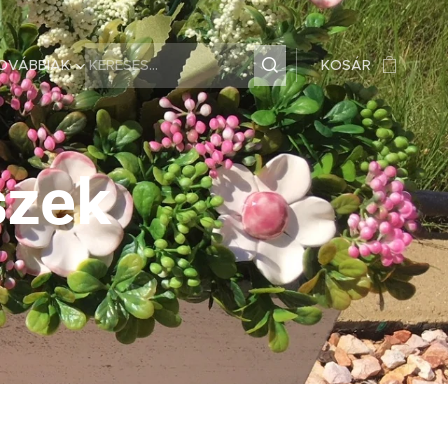
OVÁBBIAK
KOSÁR
szek